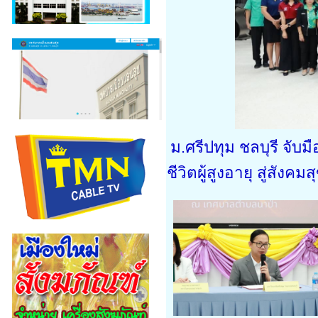
ม.ศรีปทุม ชลบุรี จ
ชีวิตผู้สูงอายุ สู่สังคมส